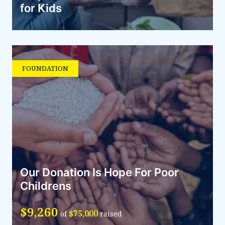
for Kids
FOUNDATION
Our Donation Is Hope For Poor
Childrens
$9,260
$75,000
of
raised