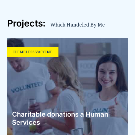
Projects:
Which Handeled By Me
HOMELESS
,
VACCINE
Charitable donations a Human
Services