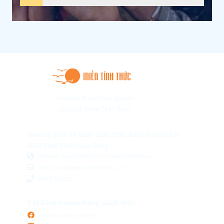
Website thuộc bản quyền
©2026 Miền Tỉnh Thức
Chương trình về Miền Tỉnh Thức được tổ chức bởi
Miền Tỉnh Thức Lâm Đồng
Website: mientinhthuc.vn/vemientinhthuc
Email: dangky@mientinhthuc.vn
0343.732.023
Các kênh truyền thông chính thức
Facebook Minh Niệm